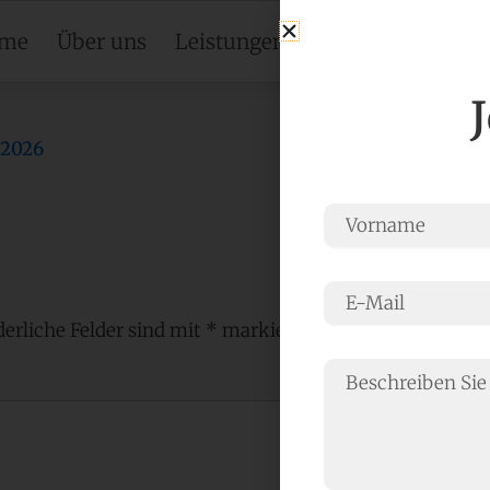
me
Über uns
Leistungen
Projekte
Blo
 2026
derliche Felder sind mit
*
markiert