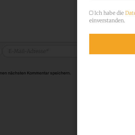
Ich habe die
Dat
einverstanden.
E-
W
Mail-
Alternative:
Adresse*
inen nächsten Kommentar speichern.